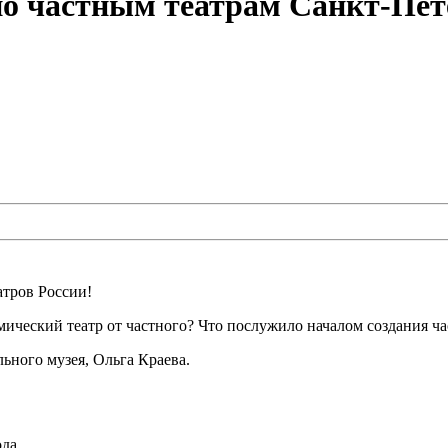
по частным театрам Санкт-Пет
атров России!
мический театр от частного? Что послужило началом создания ча
ьного музея, Ольга Краева.
ода