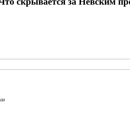
«Что скрывается за Невским п
ода