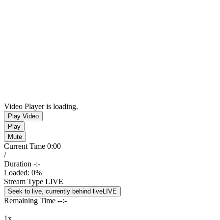
Video Player is loading.
Play Video
Play
Mute
Current Time
0:00
/
Duration
-:-
Loaded
:
0%
Stream Type
LIVE
Seek to live, currently behind live
LIVE
Remaining Time
-
-:-
1x