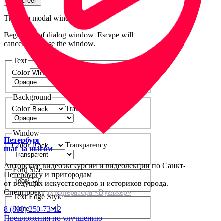
Fullscreen
This is a modal window.
Beginning of dialog window. Escape will
cancel and close the window.
Text
Color
Transparency
Background
Color
Transparency
Window
Петербург
Color
Transparency
шаг за шагом
Авторские видеоэкскурсии и видеолекции по Санкт-
Font Size
Петербургу и пригородам
от ведущих искусствоведов и историков города.
Спецпроект
туроператора «Вуаяжер»
Text Edge Style
8 (800) 250-73-12
Предложения по улучшению