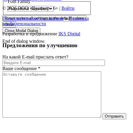
Font Family
© 2026 ООО «Вуаяжер» 6+ |
Войти
Пользовательское соглашение
и
Политика
Reset
restore all settings to the default values
конфиденциальности
Done
Close Modal Dialog
Разработка и продвижение
IKS Digital
End of dialog window.
Предложения по улучшению
На какой E-mail прислать ответ?
Оставьте это 
Ваше сообщение
*